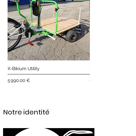
X-Bikium Utility
X-Bikium Duo
Prix
Prix
5 990,00 €
9 500,00 €
Notre identité