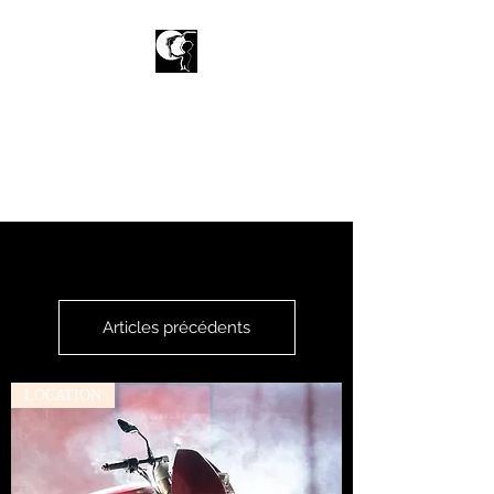
La caverne des
inventions
Achetez de la richesse d'esprit
Articles précédents
LOCATION